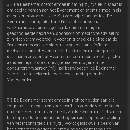
3.2 De Deelnemer stemt ermee in dat hij/zij fysiek in staat is
om deel te nemen aan het Evenement en stemt ermee in als
enige verantwoordelijk te zijn voor zijn/haar acties. De
Evenementenorganisator, zijn functionarissen,
werknemers, agenten, gelieerde ondernemingen,
geassocieerde bedrijven, sponsors of medische adviseurs
zijn niet verantwoordelijk voor enig letsel of ziekte dat de
Deelnemer mogelijk oploopt als gevolg van zijn/haar
deelname aan het Evenement. De Deelnemer accepteert
dat, indien er voor het Evenement een medische of fysieke
aandoening ontstaat die zijn/haar vermogen om te
concurreren waarschijnlijk zal beïnvloeden, de Deelnemer
zich zal terugtrekken in overeenstemming met deze
Voorwaarden.
3.3 De Deelnemer stemt ermee in zich te houden aan alle
toepasselijke regels en voorschriften voor de verschillende
onderdelen van het evenement, zoals zwemmen, fietsen en
hardlopen. De Deelnemer heeft geen recht op terugbetaling
van het inschrijfgeld als hij/zij wordt gediskwalificeerd van
het evenement wegens overtreding van deze regels en